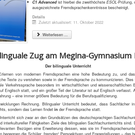
C1 Advanced
ist hierbei die zweithöchste
ESOL
-Prüfung,
ausgezeichnete Fremdsprachenkenntnisse bescheinigt.
Details
Zuletzt aktualisiert: 11. Oktober 2022
Weiterlesen ...
ilinguale Zug am Megina-Gymnasium
Der bilinguale Unterricht
rlernen von modernen Fremdsprachen eine hohe Bedeutung zu, und das
iche Texte zu verstehen sowie in der Fremdsprache zu kommunizieren. Dies tr
nale Verkehrssprache besonders im wirtschaftlichen und wissenschaftlichen 
f Englisch statt, und ein großer Teil der Literatur ist auf Englisch verfass
ahrung – eine immer größere Bedeutung für die Berufsqualifizierung.
ntwicklungen Rechnung. Bilingualer Unterricht bedeutet, dass Sachfächer i
ichts, sondern das Lernen findet
in
der Fremdsprache statt.
 Unterricht sich zwar an den Grundsätzen des deutschsprachigen Sachfachunte
 interkultureller Fähigkeiten Ziele des bilingualen Sachfachunterrichts sind
elevanten Bezügen eine Erweiterung dessen, was sie im Fremdsprachenunter
ien begegnen die Schüler „fremden“ Perspektiven und Fragestellungen – das h