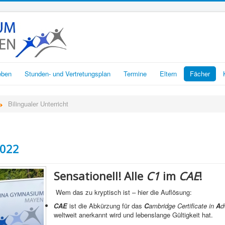
eben
Stunden- und Vertretungsplan
Termine
Eltern
Fächer
Bilingualer Unterricht
2022
Sensationell! Alle
C1
im
CAE
!
Wem das zu kryptisch ist – hier die Auflösung:
CAE
ist die Abkürzung für das
C
ambridge Certificate in
A
d
weltweit anerkannt wird und lebenslange Gültigkeit hat.