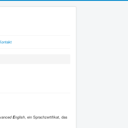
Kontakt
vanced
E
nglish
, ein Sprachzertifikat, das