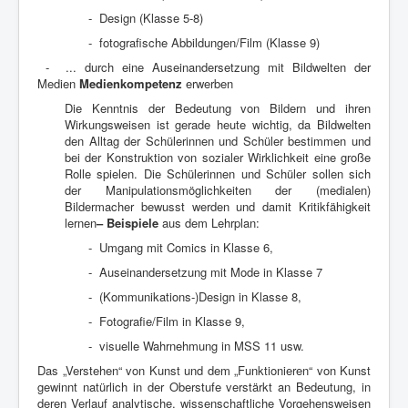
xxxxxxxx
- Design (Klasse 5-8)
xxxxxxxx
- fotografische Abbildungen/Film (Klasse 9)
- ... durch eine Auseinandersetzung mit Bildwelten der
Medien
Medienkompetenz
erwerben
Die Kenntnis der Bedeutung von Bildern und ihren
Wirkungsweisen ist gerade heute wichtig, da Bildwelten
den Alltag der Schülerinnen und Schüler bestimmen und
bei der Konstruktion von sozialer Wirklichkeit eine
große
Rolle spielen. Die Schülerinnen und Schüler sollen sich
der Manipulationsmöglichkeiten der (medialen)
Bildermacher bewusst werden und damit Kritikfähigkeit
lernen
– Beispiele
aus dem Lehrplan:
xxxxxxxx
- Umgang mit Comics in Klasse 6,
xxxxxxxx
- Auseinandersetzung mit Mode in Klasse 7
xxxxxxxx
- (Kommunikations-)Design in Klasse 8,
xxxxxxxx
- Fotografie/Film in Klasse 9,
xxxxxxxx
- visuelle Wahrnehmung in MSS 11 usw.
Das „Verstehen“ von Kunst und dem „Funktionieren“ von Kunst
gewinnt natürlich in der Oberstufe verstärkt an Bedeutung, in
deren Verlauf analytische, wissenschaftliche Vorgehensweisen