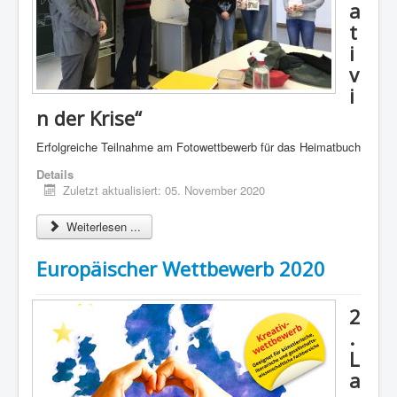
a
t
i
v
i
n der Krise“
Erfolgreiche Teilnahme am Fotowettbewerb für das Heimatbuch
Details
Zuletzt aktualisiert: 05. November 2020
Weiterlesen ...
Europäischer Wettbewerb 2020
2
.
L
a