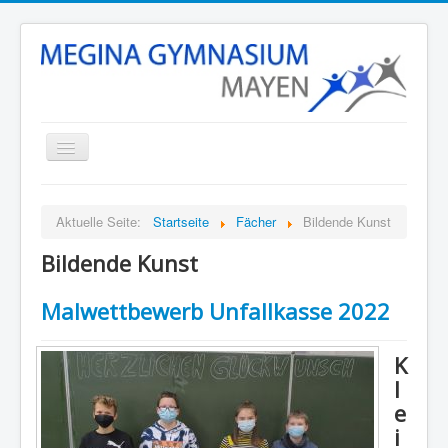
Startseite
Aktuelle Seite:
Startseite
Fächer
Bildende Kunst
Unsere Schule
Bildende Kunst
Schulleben
Stunden- und Vertretungsplan
Malwettbewerb Unfallkasse 2022
Termine
K
Eltern
l
Fächer
e
i
Kontakt