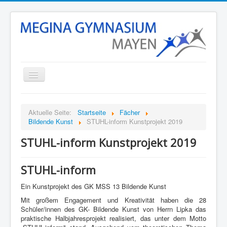
Startseite
Aktuelle Seite:
Startseite
Fächer
Unsere Schule
Bildende Kunst
STUHL-inform Kunstprojekt 2019
Schulleben
STUHL-inform Kunstprojekt 2019
Stunden- und Vertretungsplan
STUHL-inform
Termine
Eltern
Ein Kunstprojekt des GK MSS 13 Bildende Kunst
Mit großem Engagement und Kreativität haben die 28
Fächer
Schüler/innen des GK- Bildende Kunst von Herrn Lipka das
praktische Halbjahresprojekt realisiert, das unter dem Motto
Kontakt