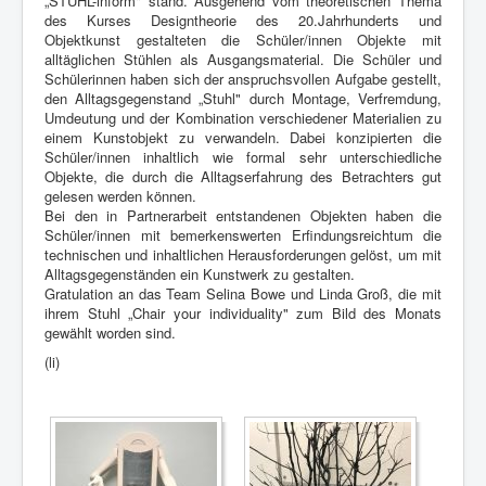
„STUHL-inform" stand. Ausgehend vom theoretischen Thema
des Kurses Designtheorie des 20.Jahrhunderts und
Objektkunst gestalteten die Schüler/innen Objekte mit
alltäglichen Stühlen als Ausgangsmaterial. Die Schüler und
Schülerinnen haben sich der anspruchsvollen Aufgabe gestellt,
den Alltagsgegenstand „Stuhl" durch Montage, Verfremdung,
Umdeutung und der Kombination verschiedener Materialien zu
einem Kunstobjekt zu verwandeln. Dabei konzipierten die
Schüler/innen inhaltlich wie formal sehr unterschiedliche
Objekte, die durch die Alltagserfahrung des Betrachters gut
gelesen werden können.
Bei den in Partnerarbeit entstandenen Objekten haben die
Schüler/innen mit bemerkenswerten Erfindungsreichtum die
technischen und inhaltlichen Herausforderungen gelöst, um mit
Alltagsgegenständen ein Kunstwerk zu gestalten.
Gratulation an das Team Selina Bowe und Linda Groß, die mit
ihrem Stuhl „Chair your individuality" zum Bild des Monats
gewählt worden sind.
(li)