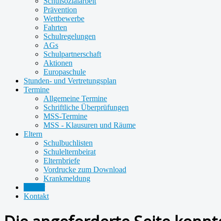
Schulsozialarbeit
Prävention
Wettbewerbe
Fahrten
Schulregelungen
AGs
Schulpartnerschaft
Aktionen
Europaschule
Stunden- und Vertretungsplan
Termine
Allgemeine Termine
Schriftliche Überprüfungen
MSS-Termine
MSS - Klausuren und Räume
Eltern
Schulbuchlisten
Schulelternbeirat
Elternbriefe
Vordrucke zum Download
Krankmeldung
Fächer
Kontakt