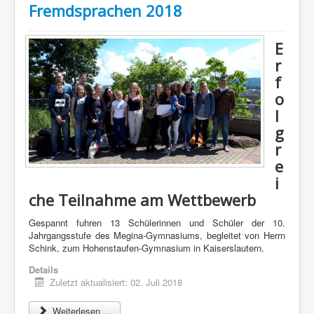
Fremdsprachen 2018
E
r
f
o
l
g
r
e
i
che Teilnahme am Wettbewerb
Gespannt fuhren 13 Schülerinnen und Schüler der 10.
Jahrgangsstufe des Megina-Gymnasiums, begleitet von Herrn
Schink, zum Hohenstaufen-Gymnasium in Kaiserslautern.
Details
Zuletzt aktualisiert: 02. Juli 2018
Weiterlesen ...