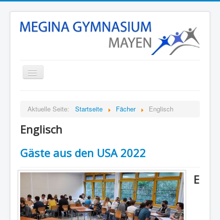
Startseite
Aktuelle Seite:
Startseite
Fächer
Englisch
Unsere Schule
Englisch
Schulleben
Stunden- und Vertretungsplan
Gäste aus den USA 2022
Termine
E
Eltern
Fächer
Kontakt