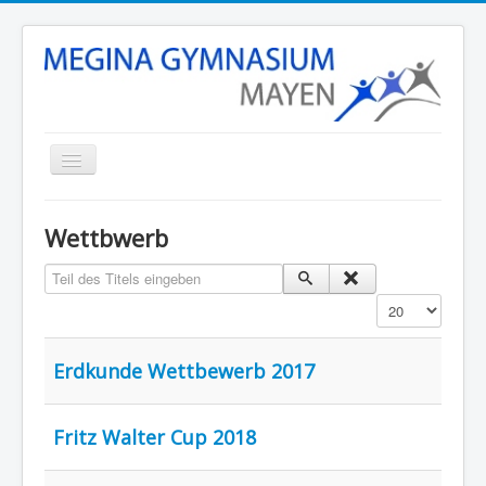
Startseite
Wettbwerb
Unsere Schule
Teil des Titels eingeben
Schulleben
Anzeige #
Stunden- und Vertretungsplan
Termine
Erdkunde Wettbewerb 2017
Eltern
Fritz Walter Cup 2018
Fächer
Kontakt