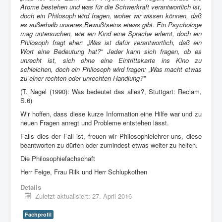
Atome bestehen und was für die Schwerkraft verantwortlich ist,
doch ein Philosoph wird fragen, woher wir wissen können, daß
es außerhalb unseres Bewußtseins etwas gibt. Ein Psychologe
mag untersuchen, wie ein Kind eine Sprache erlernt, doch ein
Philosoph fragt eher: „Was ist dafür verantwortlich, daß ein
Wort eine Bedeutung hat?" Jeder kann sich fragen, ob es
unrecht ist, sich ohne eine Eintrittskarte ins Kino zu
schleichen, doch ein Philosoph wird fragen: „Was macht etwas
zu einer rechten oder unrechten Handlung?"
(T. Nagel (1990): Was bedeutet das alles?, Stuttgart: Reclam,
S.6)
Wir hoffen, dass diese kurze Information eine Hilfe war und zu
neuen Fragen anregt und Probleme entstehen lässt.
Falls dies der Fall ist, freuen wir Philosophielehrer uns, diese
beantworten zu dürfen oder zumindest etwas weiter zu helfen.
Die Philosophiefachschaft
Herr Feige, Frau Rilk und Herr Schlupkothen
Details
Zuletzt aktualisiert: 27. April 2016
Fachprofil