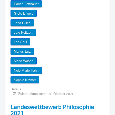
Danah Fetthauer
Grete Engels
Jana Gilles
Jule Neitzert
Lea Seul
Marius Enz
Mona Wäsch
Nele-Marie Hahn
Sophia Krämer
Details
Zuletzt aktualisiert: 04. Oktober 2021
Landeswettbewerb Philosophie
2021