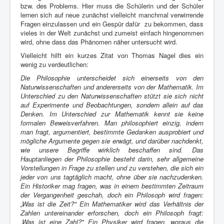
bzw. des Problems. Hier muss die Schülerin und der Schüler
lernen sich auf neue zunächst vielleicht manchmal verwirrende
Fragen einzulassen und ein Gespür dafür zu bekommen, dass
vieles in der Welt zunächst und zumeist einfach hingenommen
wird, ohne dass das Phänomen näher untersucht wird.
Vielleicht hilft ein kurzes Zitat von Thomas Nagel dies ein
wenig zu verdeutlichen:
Die Philosophie unterscheidet sich einerseits von den
Naturwissenschaften und andererseits von der Mathematik. Im
Unterschied zu den Naturwissenschaften stützt sie sich nicht
auf Experimente und Beobachtungen, sondern allein auf das
Denken. Im Unterschied zur Mathematik kennt sie keine
formalen Beweisverfahren. Man philosophiert einzig, indem
man fragt, argumentiert, bestimmte Gedanken ausprobiert und
mögliche Argumente gegen sie erwägt, und darüber nachdenkt,
wie unsere Begriffe wirklich beschaffen sind. Das
Hauptanliegen der Philosophie besteht darin, sehr allgemeine
Vorstellungen in Frage zu stellen und zu verstehen, die sich ein
jeder von uns tagtäglich macht, ohne über sie nachzudenken.
Ein Historiker mag fragen, was in einem bestimmten Zeitraum
der Vergangenheit geschah, doch ein Philosoph wird fragen:
„Was ist die Zeit?" Ein Mathematiker wird das Verhältnis der
Zahlen untereinander erforschen, doch ein Philosoph fragt:
„Was ist eine Zahl?" Ein Physiker wird fragen, woraus die