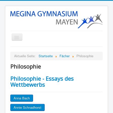
Startseite
Aktuelle Seite:
Startseite
Fächer
Philosophie
Unsere Schule
Philosophie
Schulleben
Stunden- und Vertretungsplan
Philosophie - Essays des
Wettbewerbs
Termine
Eltern
Anna Bach
Fächer
Annie Schnadhorst
Kontakt