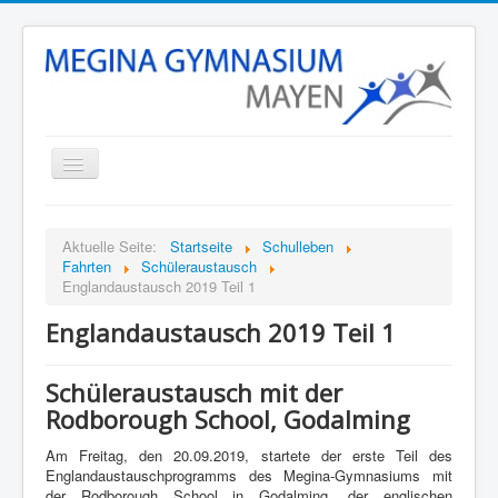
Startseite
Aktuelle Seite:
Startseite
Schulleben
Unsere Schule
Fahrten
Schüleraustausch
Englandaustausch 2019 Teil 1
Schulleben
Englandaustausch 2019 Teil 1
Stunden- und Vertretungsplan
Termine
Schüleraustausch mit der
Eltern
Rodborough School, Godalming
Fächer
Am Freitag, den 20.09.2019, startete der erste Teil des
Englandaustauschprogramms des Megina-Gymnasiums mit
Kontakt
der Rodborough School in Godalming, der englischen